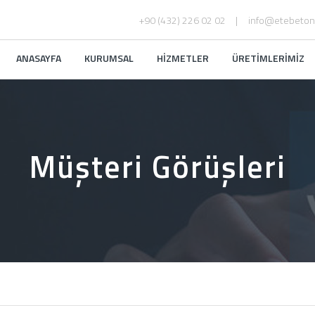
+90 (432) 226 02 02
info@etebeton
ANASAYFA
KURUMSAL
HİZMETLER
ÜRETİMLERİMİZ
Müşteri Görüşleri