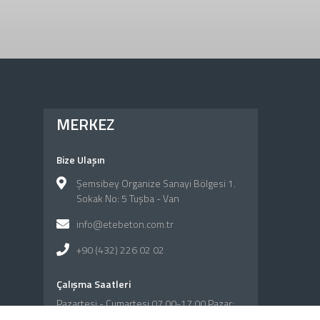
MERKEZ
Bize Ulaşın
Şemsibey Organize Sanayi Bölgesi 1.
Sokak No: 5 Tuşba - Van
info@etebeton.com.tr
+90 (432) 226 02 02
Çalışma Saatleri
Pazartesi - Cumartesi 07.00-17.00 Pazar:
Kapalı