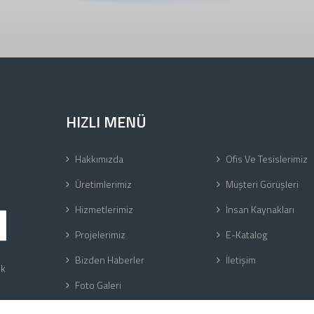
HIZLI MENÜ
Hakkımızda
Ofis Ve Tesislerimiz
Üretimlerimiz
Müşteri Görüşleri
Hizmetlerimiz
İnsan Kaynakları
Projelerimiz
E-Katalog
Bizden Haberler
İletişim
ük
Foto Galeri
Video Galeri