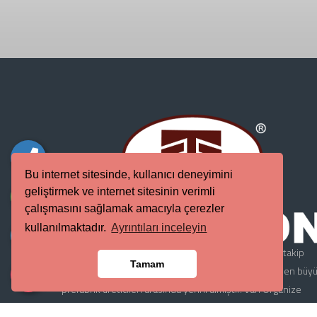
Bu internet sitesinde, kullanıcı deneyimini
geliştirmek ve internet sitesinin verimli
çalışmasını sağlamak amacıyla çerezler
kullanılmaktadır.
Ayrıntıları inceleyin
Ete Beton Yapı Elemanları, 1987 yılında kurulmuş ve takip
Tamam
eden yıllarda büyüyerek ülke çapında en yenilikçi ve en büy
prefabrik üreticileri arasında yerini almıştır. Van Organize
Sanayi bölgesinde bulunan üretim tesisleri 4.000 m2 kapalı