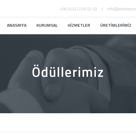
+90 (432) 226 02 02
info@etebeton
ANASAYFA
KURUMSAL
HİZMETLER
ÜRETİMLERİMİZ
Ödüllerimiz