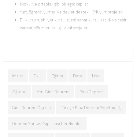
İlkokul ve ortaokul gibi birleşik yapılar
Yurt, öğrenci yurtları ve devlet destekli KYK yurt projeleri
Dil kursları, ehliyet kursu, güzel sanat kursu, aşçılık ve çeşitli
zanaat bölümleri ile ilgili okul projeleri
İmalat
Okul
Eğitim
Ders
Lise
Öğrenci
Yeni Bina Deprem
Bina Deprem
Bina Deprem Ölçümü
Türkiye Bina Deprem Yönetmeliği
Deprem Sonrası Yapılması Gerekenler