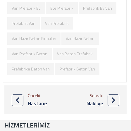
Van Prefabrik Ev
Ete Prefabrik
Prefabrik Ev Van
Prefabrik Van
Van Prefabrik
Van Hazır Beton Firmaları
Van Hazır Beton
Van Prefabrik Beton
Van Beton Prefabrik
Prefabrike Beton Van
Prefabrik Beton Van
Önceki
Sonraki
Hastane
Nakliye
HIZMETLERIMIZ