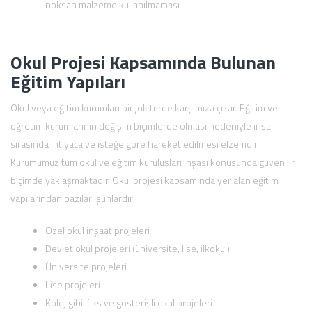
noksan malzeme kullanılmaması
Okul Projesi Kapsamında Bulunan
Eğitim Yapıları
Okul veya eğitim kurumları birçok türde karşımıza çıkar. Eğitim ve
öğretim kurumlarının değişim biçimlerde olması nedeniyle inşa
sırasında ihtiyaca ve isteğe göre hareket edilmesi elzemdir.
Kurumumuz tüm okul ve eğitim kuruluşları inşası konusunda güvenilir
biçimde yaklaşmaktadır. Okul projesi kapsamında yer alan eğitim
yapılarından bazıları şunlardır;
Özel okul inşaat projeleri
Devlet okul projeleri (üniversite, lise, ilkokul)
Üniversite projeleri
Lise projeleri
Kolej gibi lüks ve gösterişli okul projeleri