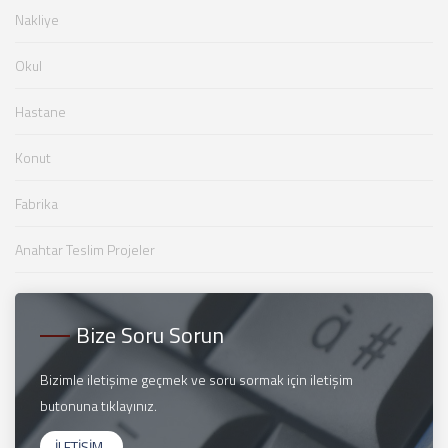
Nakliye
Okul
Hastane
Konut
Fabrika
Anahtar Teslim Projeler
Bize Soru Sorun
Bizimle iletişime geçmek ve soru sormak için iletişim
butonuna tıklayınız.
İLETİŞİM