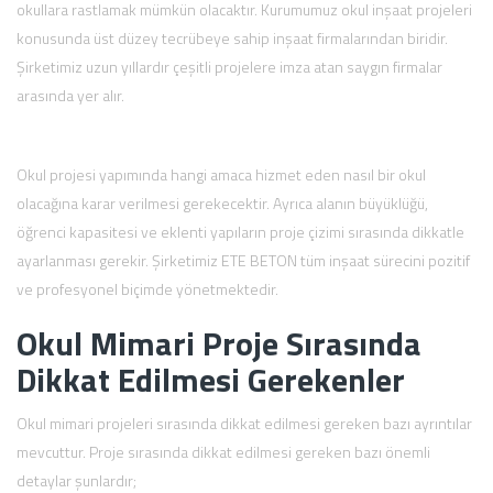
okullara rastlamak mümkün olacaktır. Kurumumuz okul inşaat projeleri
konusunda üst düzey tecrübeye sahip inşaat firmalarından biridir.
Şirketimiz uzun yıllardır çeşitli projelere imza atan saygın firmalar
arasında yer alır.
Okul projesi yapımında hangi amaca hizmet eden nasıl bir okul
olacağına karar verilmesi gerekecektir. Ayrıca alanın büyüklüğü,
öğrenci kapasitesi ve eklenti yapıların proje çizimi sırasında dikkatle
ayarlanması gerekir. Şirketimiz ETE BETON tüm inşaat sürecini pozitif
ve profesyonel biçimde yönetmektedir.
Okul Mimari Proje Sırasında
Dikkat Edilmesi Gerekenler
Okul mimari projeleri sırasında dikkat edilmesi gereken bazı ayrıntılar
mevcuttur. Proje sırasında dikkat edilmesi gereken bazı önemli
detaylar şunlardır;