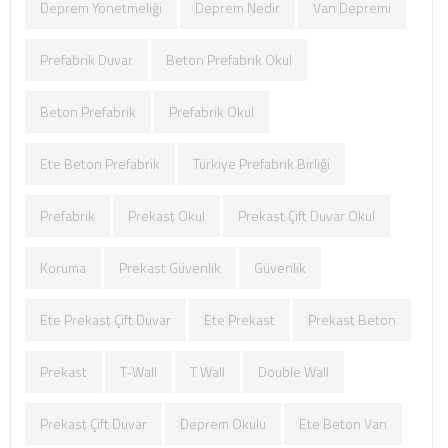
Deprem Yönetmeliği
Deprem Nedir
Van Depremi
Prefabrik Duvar
Beton Prefabrik Okul
Beton Prefabrik
Prefabrik Okul
Ete Beton Prefabrik
Türkiye Prefabrik Birliği
Prefabrik
Prekast Okul
Prekast Çift Duvar Okul
Koruma
Prekast Güvenlik
Güvenlik
Ete Prekast Çift Duvar
Ete Prekast
Prekast Beton
Prekast
T-Wall
T Wall
Double Wall
Prekast Çift Duvar
Deprem Okulu
Ete Beton Van