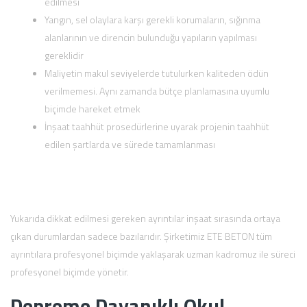
edilmesi
Yangın, sel olaylara karşı gerekli korumaların, sığınma
alanlarının ve direncin bulunduğu yapıların yapılması
gereklidir
Maliyetin makul seviyelerde tutulurken kaliteden ödün
verilmemesi. Aynı zamanda bütçe planlamasına uyumlu
biçimde hareket etmek
İnşaat taahhüt prosedürlerine uyarak projenin taahhüt
edilen şartlarda ve sürede tamamlanması
Yukarıda dikkat edilmesi gereken ayrıntılar inşaat sırasında ortaya
çıkan durumlardan sadece bazılarıdır. Şirketimiz ETE BETON tüm
ayrıntılara profesyonel biçimde yaklaşarak uzman kadromuz ile süreci
profesyonel biçimde yönetir.
Depreme Dayanıklı Okul