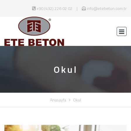
+90 (432) 226 02 02
info@etebeton.com.tr
Okul
Anasayfa
Okul