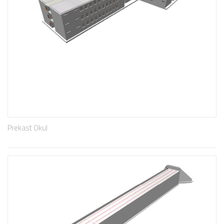
Prekast Okul