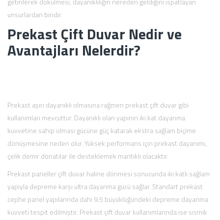
getirilerek dökülmesi, dayanıklılığın nereden geldiğini ispatlayan
unsurlardan biridir.
Prekast Çift Duvar Nedir ve
Avantajları Nelerdir?
Prekast aşırı dayanıklı olmasına rağmen prekast çift duvar gibi
kullanımları mevcuttur. Dayanıklı olan yapının iki kat dayanma
kuvvetine sahip olması gücüne güç katarak ekstra sağlam biçime
dönüşmesine neden olur. Yüksek performans için prekast dayanımı,
çelik demir donatılar ile desteklemek mantıklı olacaktır.
Prekast paneller çift duvar haline dönmesi sonucunda iki katlı sağlam
yapıyla depreme karşı ultra dayanma gücü sağlar. Standart prekast
cephe panel yapılarında dahi 9.5 büyüklüğündeki depreme dayanma
kuvveti tespit edilmiştir. Prekast çift duvar kullanımlarında ise sismik