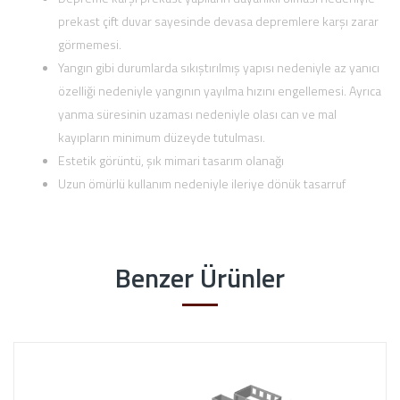
prekast çift duvar sayesinde devasa depremlere karşı zarar
görmemesi.
Yangın gibi durumlarda sıkıştırılmış yapısı nedeniyle az yanıcı
özelliği nedeniyle yangının yayılma hızını engellemesi. Ayrıca
yanma süresinin uzaması nedeniyle olası can ve mal
kayıpların minimum düzeyde tutulması.
Estetik görüntü, şık mimari tasarım olanağı
Uzun ömürlü kullanım nedeniyle ileriye dönük tasarruf
Benzer Ürünler