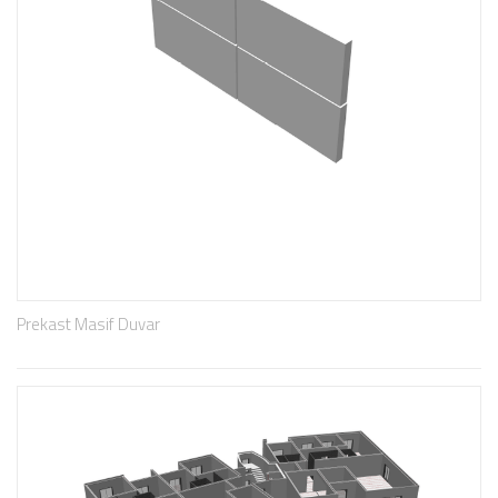
Prekast Masif Duvar