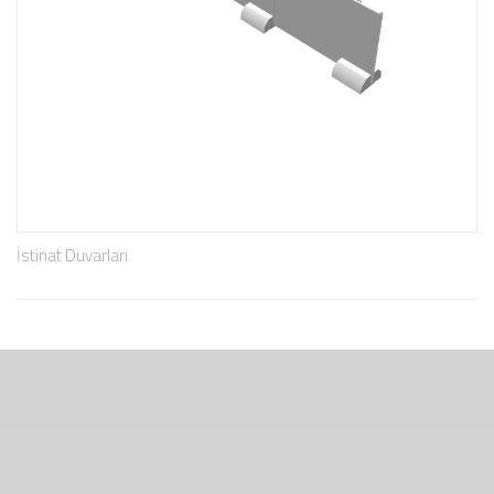
İstinat Duvarları