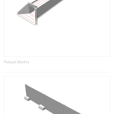
Prekast Menfez