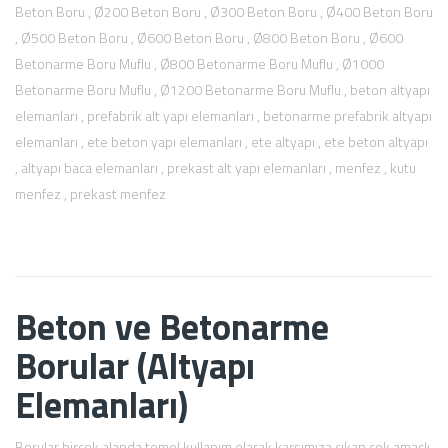
Beton Boru
,
Ø200 Beton Boru
,
Ø300 Beton Boru
,
Ø400 Beton Boru
,
Ø500 Beton Boru
,
Ø600 Beton Boru
,
Ø800 Beton Boru
,
Ø600
Betonarme Boru Muflu
,
Ø800 Betonarme Boru Muflu
,
Ø1000
Betonarme Boru Muflu
,
Ø1200 Betonarme Boru Muflu
,
beton altyapı
elemanları
,
prefabrik alt yapı elemanları
,
betonarme prefabrik altyapı
elemanları
,
ete beton yapı elemanları
,
ete altyapı
,
ete beton altyapı
,
altyapı baca elemanları
,
prekast alt yapı elemanları
,
menfez
,
kutu
menfez
,
prekast menfez
Beton ve Betonarme
Borular (Altyapı
Elemanları)
Borular birçok alanda temel kullanım olarak karşımıza çıkan çok amaçlı