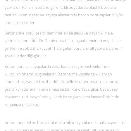
yapılardır. Kullanım türüne göre farklı boyutlarda plastik borulara
rastlanılırken inşaat ve altyapı alanlarında beton boru yapıları büyük
önem teşkil eder.
Betonarme boru, çeşitli demir türleri ile güçlü ve dayanıklı hale
getirilmiş boru türüdür. Demir donatıları, inşaat demirleri veya hasır
çelikler ile çok daha kuvvetli hale gelen boruların altyapılarda önemli
görev üstlendiği görülür.
Beton borular, altyapılarda veya kanalizasyon sistemlerinde
kullanılan önemli oluşumlardır. Betonarme yapılarda kullanılan
standart bileşenler tercih edilir. Genellikle çimentoların, suların ve
çeşitli kum türlerinin birleşmesi ile birlikte ortaya çıkar. Üst düzey
dayanma gücü sayesinde yüksek basınçlara karşı kuvvetli biçimde
karşımıza çıkacaktır.
Betonarme beton borular olarakta bilinen yapıların kanalizasyonlarda
kullanılan parsel bacası, muayene bacası ve çeşitli altyapı birleşim