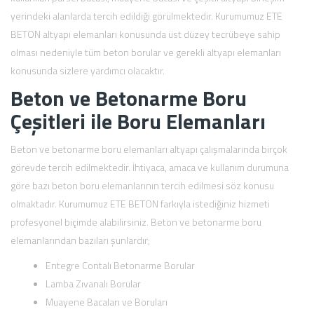
yerindeki alanlarda tercih edildiği görülmektedir. Kurumumuz ETE
BETON altyapı elemanları konusunda üst düzey tecrübeye sahip
olması nedeniyle tüm beton borular ve gerekli altyapı elemanları
konusunda sizlere yardımcı olacaktır.
Beton ve Betonarme Boru
Çeşitleri ile Boru Elemanları
Beton ve betonarme boru elemanları altyapı çalışmalarında birçok
görevde tercih edilmektedir. İhtiyaca, amaca ve kullanım durumuna
göre bazı beton boru elemanlarının tercih edilmesi söz konusu
olmaktadır. Kurumumuz ETE BETON farkıyla istediğiniz hizmeti
profesyonel biçimde alabilirsiniz. Beton ve betonarme boru
elemanlarından bazıları şunlardır;
Entegre Contalı Betonarme Borular
Lamba Zıvanalı Borular
Muayene Bacaları ve Boruları