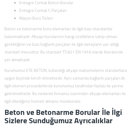
Entegre Contalı Beton Borular
Entegre Contalı C Parçaları
Maşon Boru Türleri
Beton ve betonarme boru elemanları ile ilgili bazı standartlar
bulunmaktadır. Altyapı borularının hangi özelliklere sahip olması
gerektiğinin ve bazı bağlantı parçaları ile ilgili detayların yer aldığı
standart mevcuttur. Bu standart TS 821 EN 1916 olarak literatürde
yer almaktadır.
Kurumumuz ETE BETON, kullandığı altyapı malzemelerini standartlara
uygun biçimde tercih etmektedir. Aynı zamanda bağlantı parçaları ile
ilgili istenen prosedürlerde kurumumuz tarafından fazlası ile yerine
getirilmektedir. Bu nedenle firmamız üzerinden altyapı elemanları ile
ilgili dilediğiniz hizmeti almanız mümkündür.
Beton ve Betonarme Borular İle İlgi
Sizlere Sunduğumuz Ayrıcalıklar