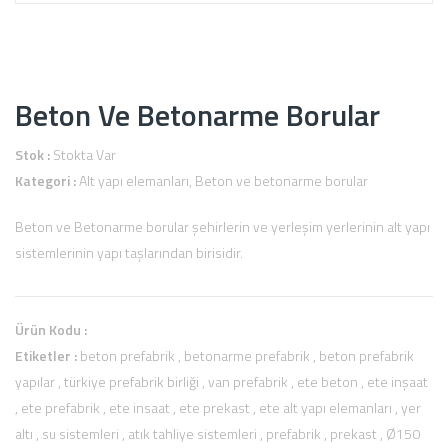
Beton Ve Betonarme Borular
Stok :
Stokta Var
Kategori :
Alt yapı elemanları
,
Beton ve betonarme borular
Beton ve Betonarme borular şehirlerin ve yerleşim yerlerinin alt yapı
sistemlerinin yapı taşlarından birisidir.
Ürün Kodu :
Etiketler :
beton prefabrik
,
betonarme prefabrik
,
beton prefabrik
yapılar
,
türkiye prefabrik birliği
,
van prefabrik
,
ete beton
,
ete inşaat
,
ete prefabrik
,
ete insaat
,
ete prekast
,
ete alt yapı elemanları
,
yer
altı
,
su sistemleri
,
atık tahliye sistemleri
,
prefabrik
,
prekast
,
Ø150